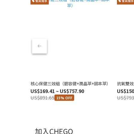
會員獨享
會員獨享
核心保健三效組（碧容健+潤晶萃+固本萃）
抗氧雙效
US$169.41 ~ US$757.90
US$150
US$891.65
US$793
15% OFF
加入CHEGO