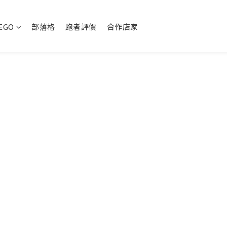
EGO
部落格
跑者評價
合作店家