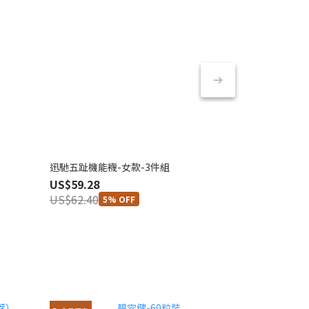
迅馳五趾機能襪-女款-3件組
赤足感機能襪-
US$59.28
US$63.30
US$62.40
US$70.40
5% OFF
1