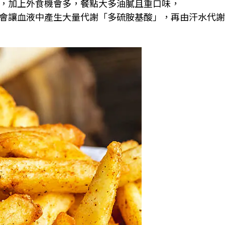
，加上外食機會多，餐點大多油膩且重口味，
會讓血液中產生大量代謝「多硫胺基酸」，再由汗水代謝