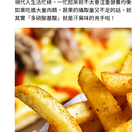
現代人生活忙碌，一忙起來就不太會注重營養均衡
如果吃進大量肉類，蔬果的攝取量又不足的話，就
其實「多硫胺基酸」就是汗臭味的兇手啦！