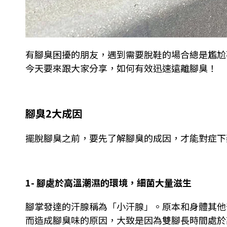
有腳臭困擾的朋友，遇到需要脫鞋的場合總是尷尬
今天要來跟大家分享，如何有效迅速遠離腳臭！
腳臭2大成因
擺脫腳臭之前，要先了解腳臭的成因，才能對症下
1- 腳處於高溫潮濕的環境，細菌大量滋生
腳掌發達的汗腺稱為「小汗腺」。
原本和身體其他
而造成腳臭味的原因，大致是因為雙腳長時間處於