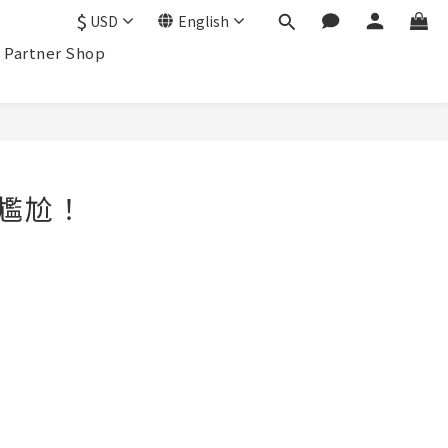
$
USD
English
Partner Shop
尷尬！