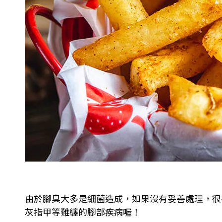
由於腳臭大多是細菌造成，如果沒有妥善處理，很
灰指甲等難纏的腳部疾病喔！